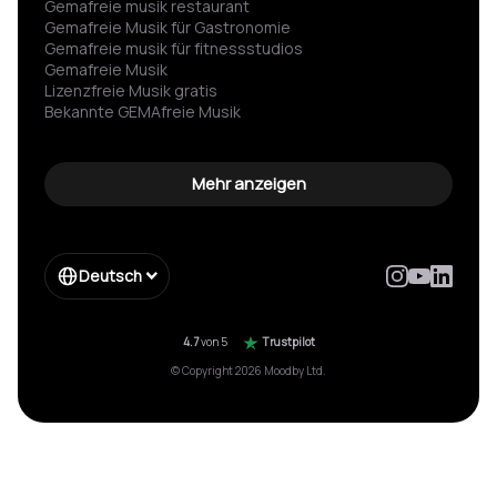
Gemafreie musik restaurant
Gemafreie Musik für Gastronomie
Gemafreie musik für fitness­studios
Gemafreie Musik
Lizenzfreie Musik gratis
Bekannte GEMAfreie Musik
GEMA nicht angemeldet Strafe vermeiden
Spannende hintergrundmusik
Gemafreie wartemusik
Mehr anzeigen
Hintergrundmusik für werbung
Spotify für firmen
Impressum
Enterprise
Deutsch
Form Enterprise
Moebelkette gema einsparung
Hotelkette musik einsparung
4.7
von 5
Trustpilot
© Copyright 2026 Moodby Ltd.