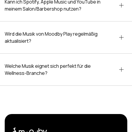
Salonumgebungen eignen, und erhalten Sie
Kann ich Spotify, Apple Music und YouTube in
meinem Salon/Barbershop nutzen?
Zugang zu tausenden lizenzierten Titeln.
Wird die Musik von Moodby Play regelmäßig
aktualisiert?
Welche Musik eignet sich perfekt für die
Wellness-Branche?