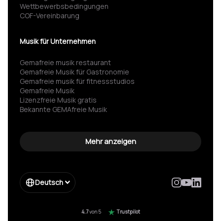
Wettbewerbsbedingungen
COF-Vereinbarung
Musik für Unternehmen
Gemafreie musik restaurant
Gemafreie Musik für Gastronomie
Gemafreie musik für fitness­studios
Gemafreie Musik
Lizenzfreie Musik gratis
Bekannte GEMAfreie Musik
GEMA nicht angemeldet Strafe vermeiden
Spannende hintergrundmusik
Gemafreie wartemusik
Mehr anzeigen
Hintergrundmusik für werbung
Spotify für firmen
Impressum
Enterprise
Deutsch
Form Enterprise
Moebelkette gema einsparung
Hotelkette musik einsparung
4.7
von 5
Trustpilot