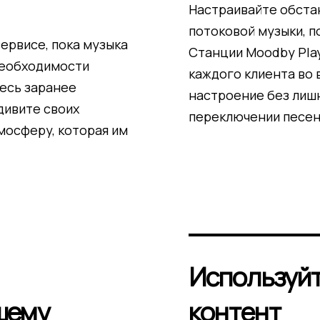
Настраивайте обста
потоковой музыки, 
ервисе, пока музыка
Станции Moodby Pla
необходимости
каждого клиента во
тесь заранее
настроение без лишн
дивите своих
переключении песен
мосферу, которая им
Используйт
шему
контент