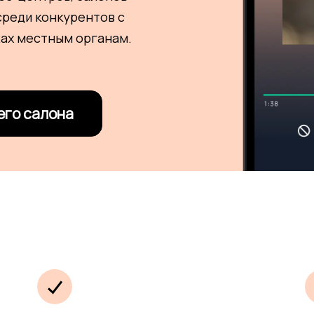
среди конкурентов с
жах местным органам.
его салона