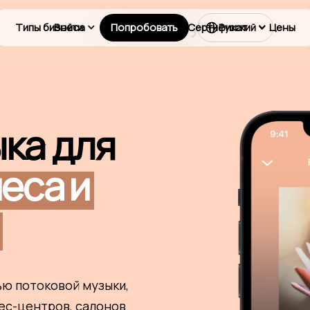
Типы бизнеса
Войти
Попробовать
Лицензии
Сертификат
Цены
Русский
ка для
неса
и
ю потоковой музыки,
ес-центров, салонов