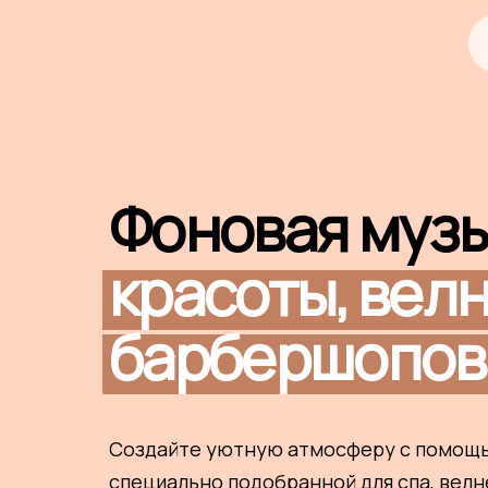
Фоновая музы
красоты,
вел
барбершопов
Создайте уютную атмосферу с помощь
специально подобранной для спа, велн