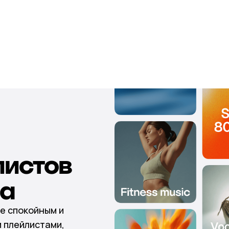
листов
са
е спокойным и
 плейлистами,