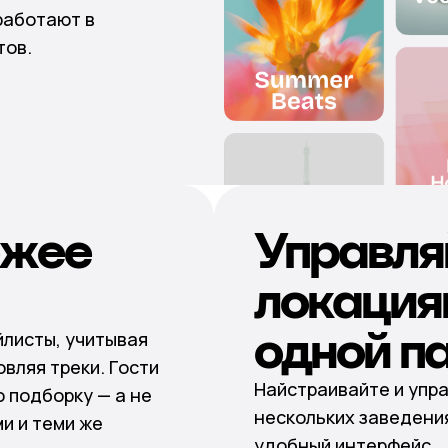
работают в
тов.
ежее
Управля
локация
одной п
йлисты, учитывая
вляя треки. Гости
Найстраивайте и упра
 подборку — а не
нескольких заведения
и и теми же
удобный интерфейс.