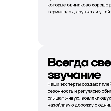
которые одинаково хорошо 
терминалах, лаунжах и у гей
Всегда св
звучание
Наши эксперты создают пле
сезонность и регулярно обно
слышат живую, вовлекающую
назойливую дорожку с одним