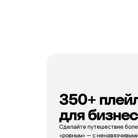
350+ плей
для бизне
Сделайте путешествие боле
«ровным» — с ненавязчивыми