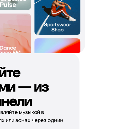
йте
ми — из
анели
вляйте музыкой в
х или зонах через однин