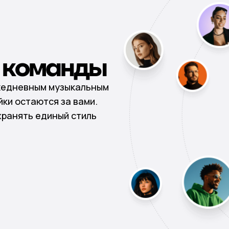
я команды
жедневным музыкальным
йки остаются за вами.
хранять единый стиль