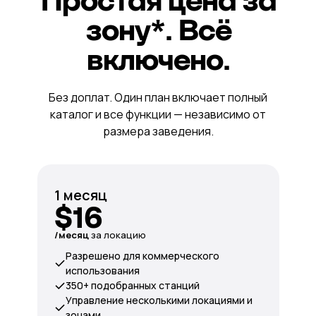
Простая цена за
зону*. Всё
включено.
Без доплат. Один план включает полный
каталог и все функции — независимо от
размера заведения.
1 месяц
$16
/месяц
за локацию
Разрешено для коммерческого
использования
350+ подобранных станций
Управление несколькими локациями и
зонами