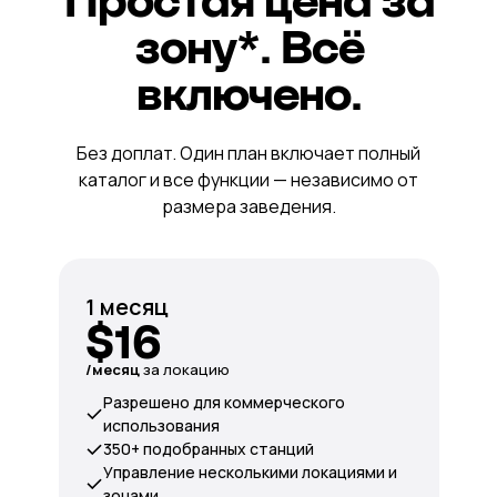
Простая цена за
зону*. Всё
включено.
Без доплат. Один план включает полный
каталог и все функции — независимо от
размера заведения.
1 месяц
$16
/месяц
за локацию
Разрешено для коммерческого
использования
350+ подобранных станций
Управление несколькими локациями и
зонами