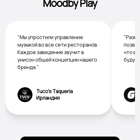
Moodby Play
"Мы упростили управление
"Разн
музыкой во все сети ресторанов.
позвол
Каждое заведение звучит в
что в 
унисон общей концепции нашего
будут 
бренда."
Tuco's Taqueria
Ирландия