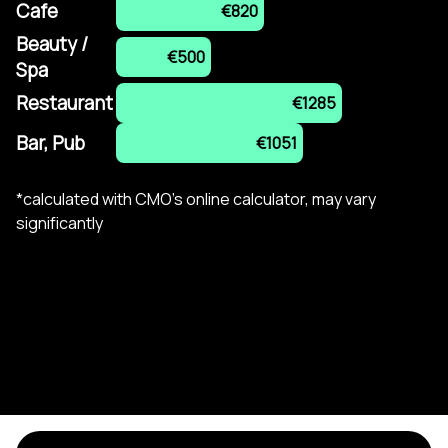
Cafe
€820
Beauty /
€500
Spa
Restaurant
€1285
Bar, Pub
€1051
*calculated with CMO's online calculator, may vary
significantly