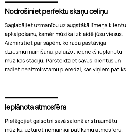
Nodrošiniet perfektu skaņu celiņu
Saglabājiet uzmanību uz augstākā līmeņa klientu
apkalpošanu, kamēr mūzika izklaidē jūsu viesus.
Aizmirstiet par sāpēm, ko rada pastāvīga
dziesmu mainīšana, palaižot iepriekš ieplānotu
mūzikas staciju. Pārsteidziet savus klientus un
radiet neaizmirstamu pieredzi, kas viņiem patiks
Ieplānota atmosfēra
Pielāgojiet gaisotni savā salonā ar straumētu
mūziku, uzturot nemainīgi patīkamu atmosfēru.