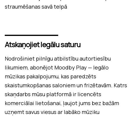
straumēšanas savā telpā
Atskaņojiet legālu saturu
Nodrošiniet pilnīgu atbilstību autortiesību
likumiem, abonējot Moodby Play — legālo
mūzikas pakalpojumu, kas paredzēts
skaistumkopšanas saloniem un frizētavām. Katrs
skaņdarbs mūsu platformā ir licencēts
komerciālai lietošanai, ļaujot jums bez bažām
uzņemt savus viesus ar labāko mūziku