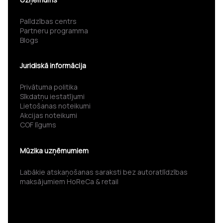
Palīdzības centrs
Partneru programma
Blogs
Juridiskā informācija
Privātuma politika
Sīkdatņu iestatījumi
Lietošanas noteikumi
Akcijas noteikumi
COF līgums
Mūzika uzņēmumiem
Labākie atskaņošanas saraksti bez autoratlīdzības
maksājumiem HoReCa & retail