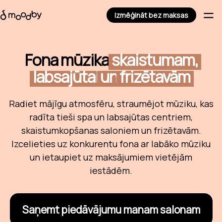
Izmēģināt bez maksas
Fona mūzika
skaistumam,
labsajūtai
un
frizētavām
Radiet mājīgu atmosfēru, straumējot mūziku, kas
radīta tieši spa un labsajūtas centriem,
skaistumkopšanas saloniem un frizētavām.
Izcelieties uz konkurentu fona ar labāko mūziku
un ietaupiet uz maksājumiem vietējām
iestādēm.
Saņemt piedāvājumu manam salonam