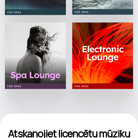
Atskaņojiet licencētu mūziku