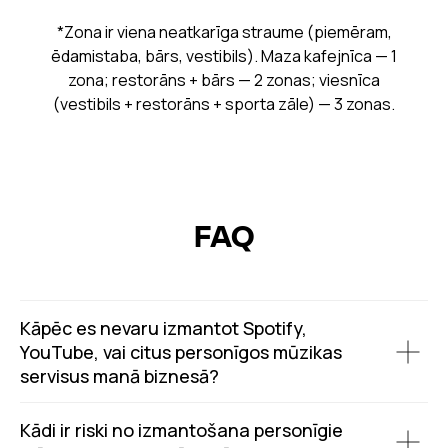
*Zona ir viena neatkarīga straume (piemēram,
ēdamistaba, bārs, vestibils). Maza kafejnīca — 1
zona; restorāns + bārs — 2 zonas; viesnīca
(vestibils + restorāns + sporta zāle) — 3 zonas.
FAQ
Kāpēc es nevaru izmantot Spotify,
YouTube, vai citus personīgos mūzikas
servisus manā biznesā?
Kādi ir riski no izmantošana personīgie