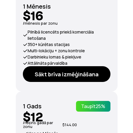
1 Mēnesis
$16
/
mēnesis par zonu
Pilnībā licencēts priekš komerciāla
lietošana
350+ kūrētas stacijas
Multi-lokāciju + zonu kontrole
Darbinieku lomas & piekļuve
Attālināta pārvaldība
Sākt brīva izmēģināšana
1 Gads
Taupīt
25%
$12
/
rēķins gadā par
$144.00
zonu