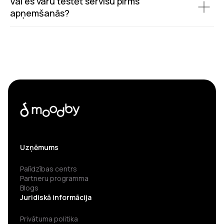
Vai es varu testēt servisu pirms
apņemšanās?
Uzņēmums
Palīdzības centrs
Partneru programma
Blogs
Juridiskā informācija
Privātuma politika