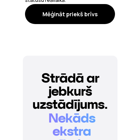
statusu reāllaikā.
Mēģināt priekš brīvs
Strādā ar
jebkurš
uzstādījums.
Nekāds
ekstra