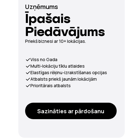
Uzņēmums
Īpašais
Piedāvājums
Priekš biznesi ar 10+ lokācijas.
Viss no Gada
Multi-lokāciju tīklu atlaides
Elastīgas rēķinu-izrakstīšanas opcijas
Atbalsts priekš jaunām lokācijām
Prioritārais atbalsts
Sazināties ar pārdošanu