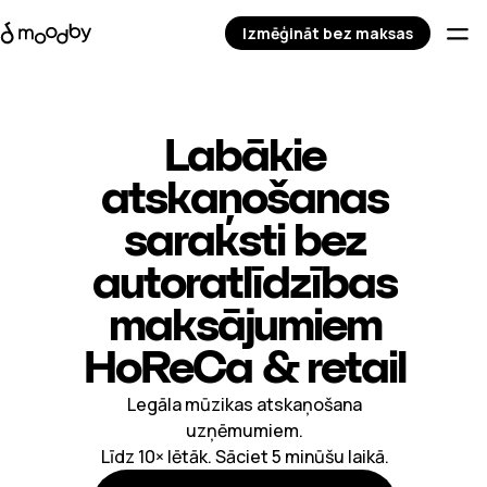
Izmēģināt bez maksas
Labākie
atskaņošanas
saraksti bez
autoratlīdzības
maksājumiem
HoReCa & retail
Legāla mūzikas atskaņošana
uzņēmumiem.
Līdz 10× lētāk. Sāciet 5 minūšu laikā.