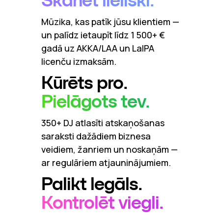
Skanēt lieliski.
Mūzika, kas patīk jūsu klientiem —
un palīdz ietaupīt līdz 1 500+ €
gadā uz AKKA/LAA un LaIPA
licenču izmaksām.
Kūrēts pro.
Pielāgots tev.
350+ DJ atlasīti atskaņošanas
saraksti dažādiem biznesa
veidiem, žanriem un noskaņām —
ar regulāriem atjauninājumiem.
Palikt legāls.
Kontrolēt viegli.