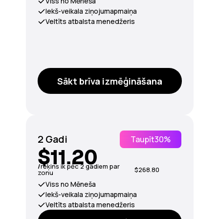
Viss no Mēneša
Iekš-veikala ziņojumapmaiņa
Veltīts atbalsta menedžeris
Sākt brīva izmēģināšana
2 Gadi
Taupīt
30%
$11.20
/
rēķins ik pēc 2 gadiem par
$268.80
zonu
Viss no Mēneša
Iekš-veikala ziņojumapmaiņa
Veltīts atbalsta menedžeris