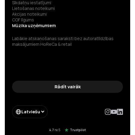
Sīkdatņu iestatījumi
Lietošanas noteikumi
Akcijas noteikumi
COF līgums
Mūzika uzņēmumiem
Labākie atskaņošanas saraksti bez autoratlīdzības
maksājumiem HoReCa & retail
Rādīt vairāk
Latviešu
4.7
no 5
Trustpilot