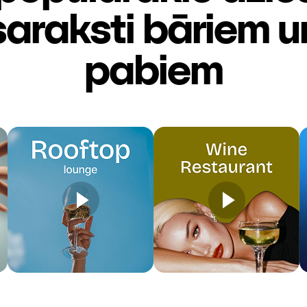
saraksti bāriem u
pabiem