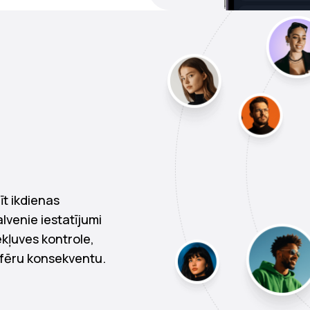
īt ikdienas
lvenie iestatījumi
ekļuves kontrole,
sfēru konsekventu.