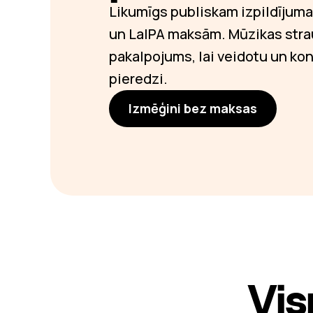
Likumīgs publiskam izpildīju
un LaIPA maksām. Mūzikas st
pakalpojums, lai veidotu un kon
pieredzi.
Izmēģini bez maksas
Vis