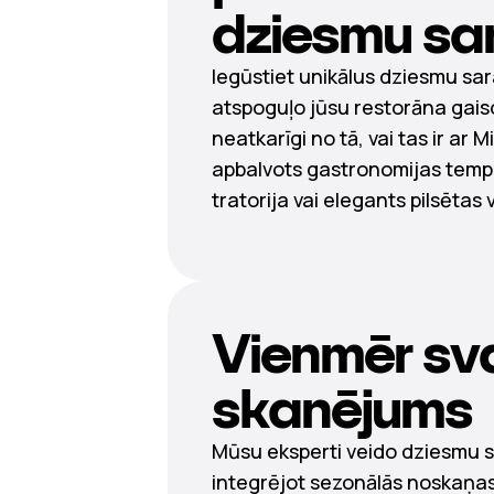
dziesmu sar
Iegūstiet unikālus dziesmu sar
atspoguļo jūsu restorāna gais
neatkarīgi no tā, vai tas ir ar M
apbalvots gastronomijas temp
tratorija vai elegants pilsētas 
Vienmēr sv
skanējums
Mūsu eksperti veido dziesmu 
integrējot sezonālās noskaņas