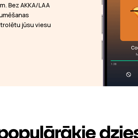
mam. Bez AKKA/LAA
raumēšanas
trolētu jūsu viesu
populārākie dzi