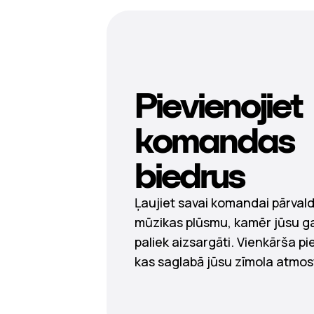
Pievienojiet
komandas
biedrus
Ļaujiet savai komandai pārvald
mūzikas plūsmu, kamēr jūsu ga
paliek aizsargāti. Vienkārša pi
kas saglabā jūsu zīmola atmo