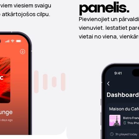
panelis.
viem viesiem svaigu
 atkārtojošos cilpu.
Pievienojiet un pārvald
vienuviet. Iestatiet pa
vietai no viena, vienkā