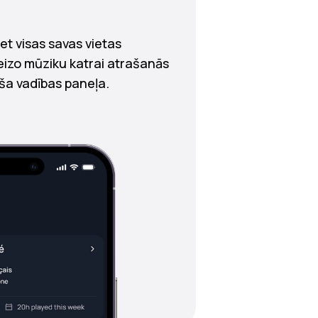
iet visas savas vietas
reizo mūziku katrai atrašanās
rša vadības paneļa.