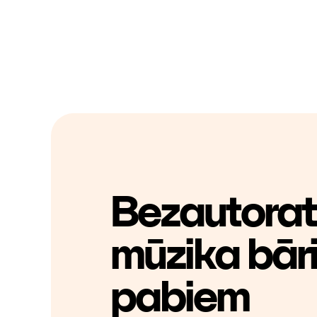
Bezautorat
mūzika bār
pabiem