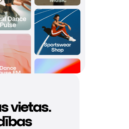
s vietas.
dības