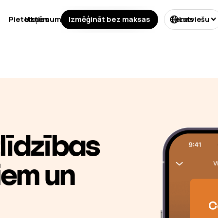
Pieteikties
Uzņēmumu veidi
Izmēģināt bez maksas
Licencēšana
Cenas
Latviešu
līdzības
iem un