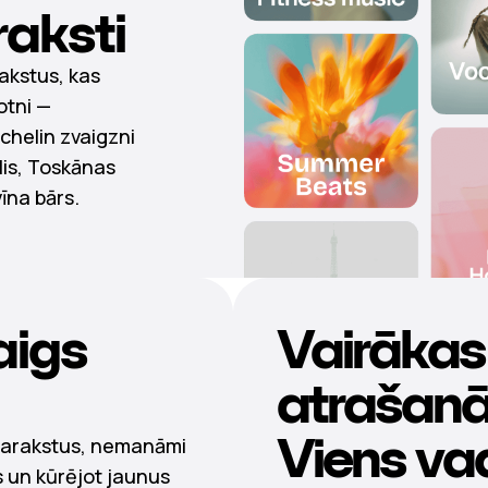
aksti
akstus, kas
otni —
ichelin zvaigzni
lis, Toskānas
vīna bārs.
aigs
Vairākas
atrašanā
Viens va
sarakstus, nemanāmi
 un kūrējot jaunus