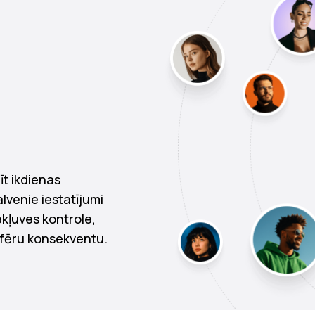
īt ikdienas
lvenie iestatījumi
ekļuves kontrole,
sfēru konsekventu.