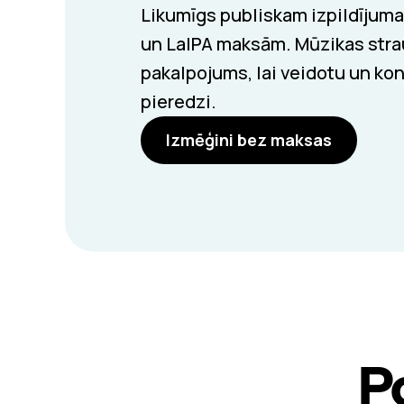
Likumīgs publiskam izpildīju
un LaIPA maksām. Mūzikas st
pakalpojums, lai veidotu un kon
pieredzi.
Izmēģini bez maksas
P