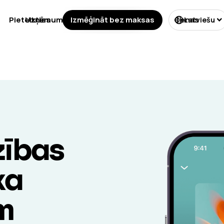
Pieteikties
Uzņēmumu veidi
Izmēģināt bez maksas
Licencēšana
Cenas
Latviešu
zības
ka
m