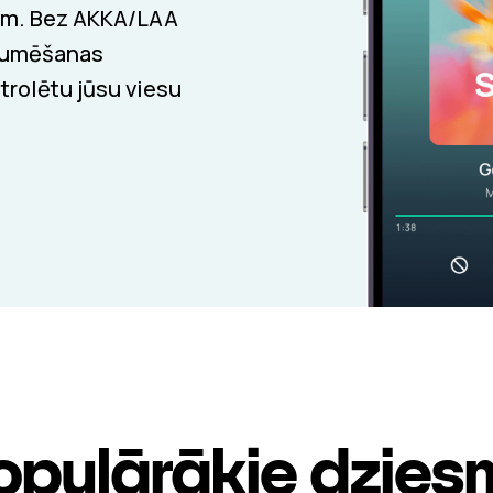
mam. Bez AKKA/LAA
raumēšanas
trolētu jūsu viesu
opulārākie dzies