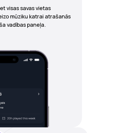
iet visas savas vietas
reizo mūziku katrai atrašanās
rša vadības paneļa.