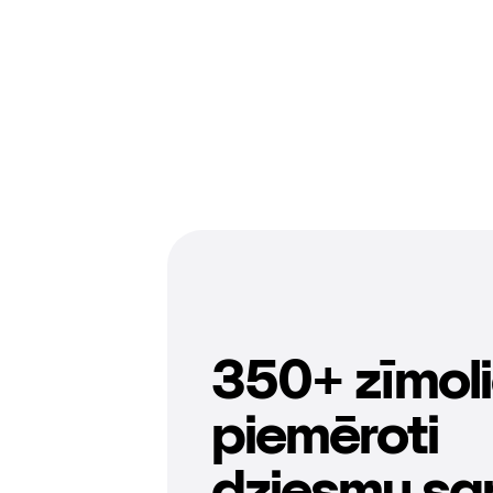
350+ zīmol
piemēroti
dziesmu sar