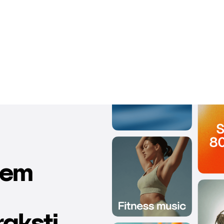
iem
aksti