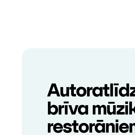
Autoratlīd
brīva mūzi
restorānie