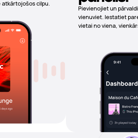
 atkārtojošos cilpu.
Pievienojiet un pārvald
vienuviet. Iestatiet pa
vietai no viena, vienkā