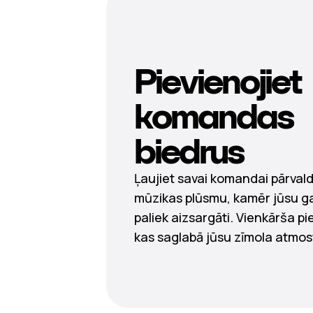
Pievienojiet
komandas
biedrus
Ļaujiet savai komandai pārvald
mūzikas plūsmu, kamēr jūsu ga
paliek aizsargāti. Vienkārša pi
kas saglabā jūsu zīmola atmo