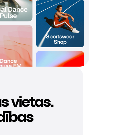
s vietas.
dības