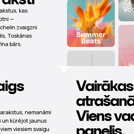
akstus, kas
otni —
ichelin zvaigzni
lis, Toskānas
vīna bārs.
aigs
Vairākas
atrašanā
Viens va
sarakstus, nemanāmi
 un kūrējot jaunus
panelis.
viem viesiem svaigu