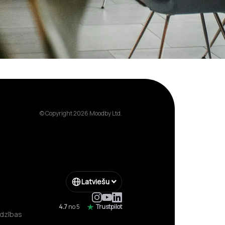
© Copyright 2026 Moodby Ltd.
Latviešu
4.7
no 5
Trustpilot
īdzības