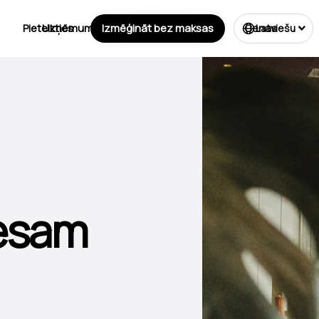
Pieteikties
Uzņēmumu veidi
Izmēģināt bez maksas
Licencēšana
Cenas
Latviešu
esam