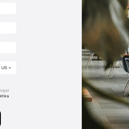
US
ptējat
itika