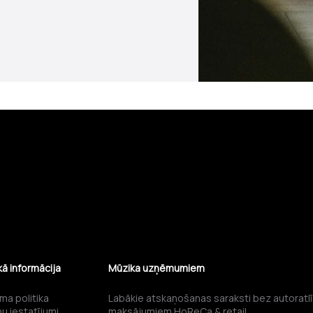
kā informācija
Mūzika uzņēmumiem
ma politika
Labākie atskaņošanas saraksti bez autoratl
u iestatījumi
maksājumiem HoReCa & retail