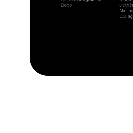
Blogs
Lietoš
Akcija
COF lī