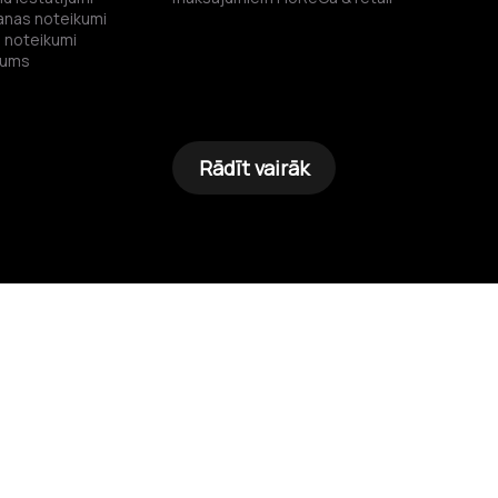
anas noteikumi
s noteikumi
gums
Rādīt vairāk