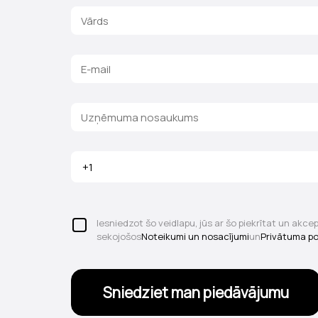
Iesniedzot šo veidlapu, jūs ar šo piekrītat un akce
sekojošos
Noteikumi un nosacījumi
un
Privātuma pol
Sniedziet man piedāvājumu