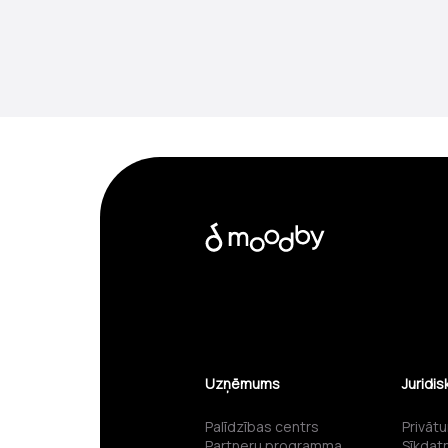
Uzņēmums
Juridis
Palīdzības centrs
Privātu
Partneru programma
Sīkdatņ