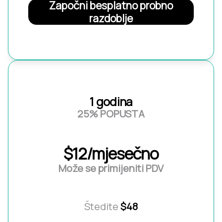
Započni besplatno probno
razdoblje
1 godina
25% POPUSTA
$12/mjesečno
Može se primijeniti PDV
Štedite
$48