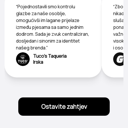
“Pojednostavili smo kontrolu
“Zbog 
glazbe za naše osoblje,
nikada
omogućivši im lagane prijelaze
slušati
između pjesama sa samo jednim
ponavlj
dodirom. Sada je zvuk centraliziran,
važno 
dosljedan i sinonim za identitet
visoke 
našeg brenda.”
i osobl
Tuco's Taqueria
Irska
Ostavite zahtjev