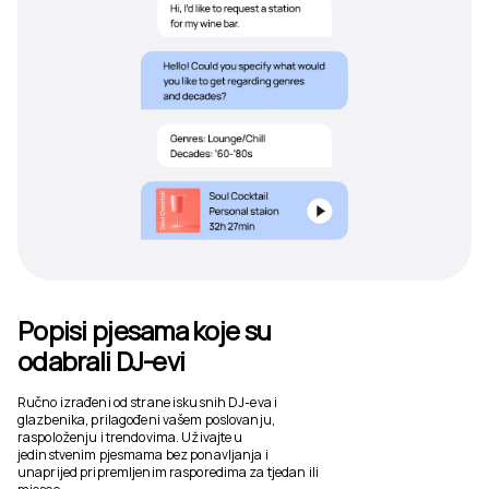
Popisi pjesama koje su
odabrali DJ-evi
Ručno izrađeni od strane iskusnih DJ-eva i
glazbenika, prilagođeni vašem poslovanju,
raspoloženju i trendovima. Uživajte u
jedinstvenim pjesmama bez ponavljanja i
unaprijed pripremljenim rasporedima za tjedan ili