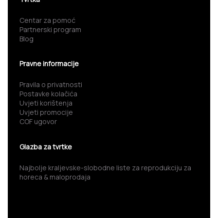
Centar za pomoć
Partnerski program
Blog
Pravne informacije
Pravila o privatnosti
Postavke kolačića
Uvjeti korištenja
Uvjeti promocije
COF ugovor
Glazba za tvrtke
Najbolje kraljevske-slobodne liste za reprodukciju za
horeca & maloprodaja