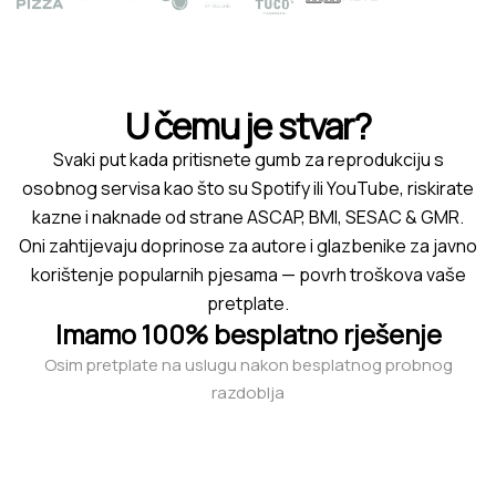
U čemu je stvar?
Svaki put kada pritisnete gumb za reprodukciju s
osobnog servisa kao što su Spotify ili YouTube, riskirate
kazne i naknade od strane ASCAP, BMI, SESAC & GMR.
Oni zahtijevaju doprinose za autore i glazbenike za javno
korištenje popularnih pjesama — povrh troškova vaše
pretplate.
Imamo 100% besplatno rješenje
Osim pretplate na uslugu nakon besplatnog probnog
razdoblja