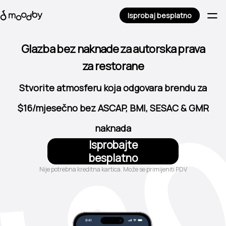
Isprobaj besplatno
za restorane
Glazba bez naknade za autorska prava
za kozmetičke centre
za kafiće
Stvorite atmosferu koja odgovara brendu za
za barove i pubove
$16/mjesečno bez ASCAP, BMI, SESAC & GMR
za hotele
naknada
za trgovine
Isprobajte
besplatno
Nije potrebna kreditna kartica. Može se primijeniti PDV