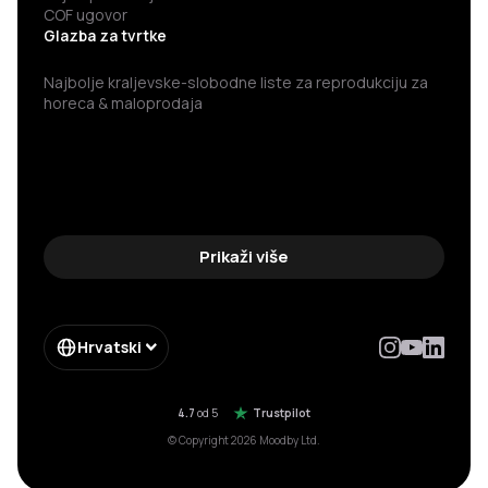
COF ugovor
Glazba za tvrtke
Najbolje kraljevske-slobodne liste za reprodukciju za
horeca & maloprodaja
Prikaži više
Hrvatski
4.7
od 5
Trustpilot
© Copyright 2026 Moodby Ltd.