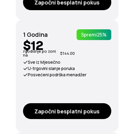
Započni besplatni pokus
1 Godina
Spremi
25%
$12
/
godišnje po zoni
$144.00
na
Sve iz Mjesečno
U-trgovini slanje poruka
Posvećeni podrška menadžer
Započni besplatni pokus