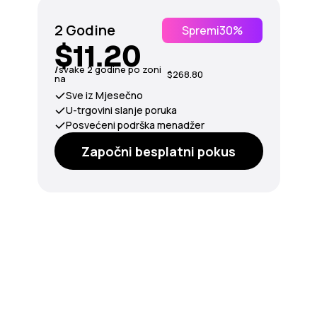
2 Godine
Spremi
30%
$11.20
/
svake 2 godine po zoni
$268.80
na
Sve iz Mjesečno
U-trgovini slanje poruka
Posvećeni podrška menadžer
Započni besplatni pokus