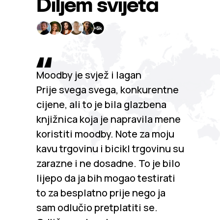
Diljem svijeta
Moodby je svjež i lagan
Prije svega svega, konkurentne
cijene, ali to je bila glazbena
knjižnica koja je napravila mene
koristiti moodby. Note za moju
kavu trgovinu i bicikl trgovinu su
zarazne i ne dosadne. To je bilo
lijepo da ja bih mogao testirati
to za besplatno prije nego ja
sam odlučio pretplatiti se.