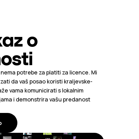
az o
osti
ema potrebe za platiti za licence. Mi
ati da vaš posao koristi kraljevske-
že vama komunicirati s lokalnim
jama i demonstrira vašu predanost
o