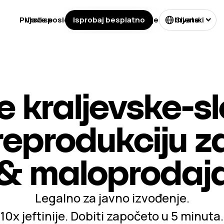
Prijavi se
Vrste poslovanja
Isprobaj besplatno
Licenciranje
Cijene
Hrvatski
e kraljevske-
 reprodukciju 
& maloprodaj
Legalno za javno izvođenje.
10x jeftinije. Dobiti započeto u 5 minuta.