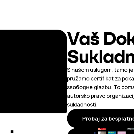
Vaš Dok
Sukladn
S našom uslugom, tamo je n
pružamo certifikat za pokaz
sвободне glazbu. To poma
autorsko pravo organizaci
sukladnosti.
Probaj za besplatn