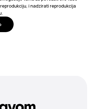
a reprodukciju, i nadzirati reprodukcija
u.
o
tavom.