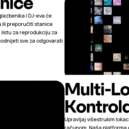
anice
glazbenika i DJ-eva će
 ili preporučiti stanice
 listu za reprodukciju za
podnijeti sve za odgovarati
Multi-L
Kontrol
Upravljaj višestrukim lokac
računom. Naša platforma 