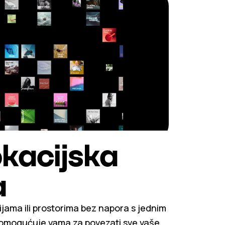
okacijska
a
ijama ili prostorima bez napora s jednim
omogućuje vama za povezati sve vaše