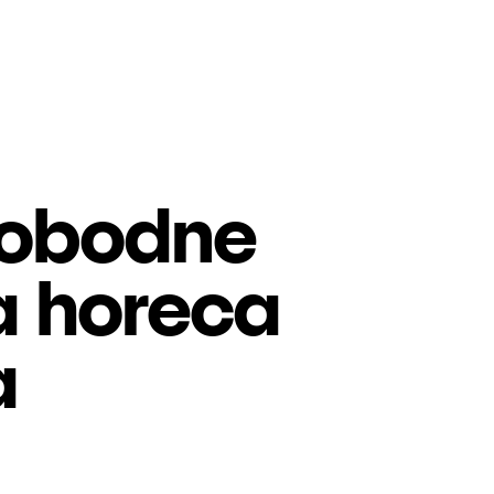
slobodne
za horeca
a