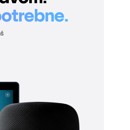
otrebne.
aš