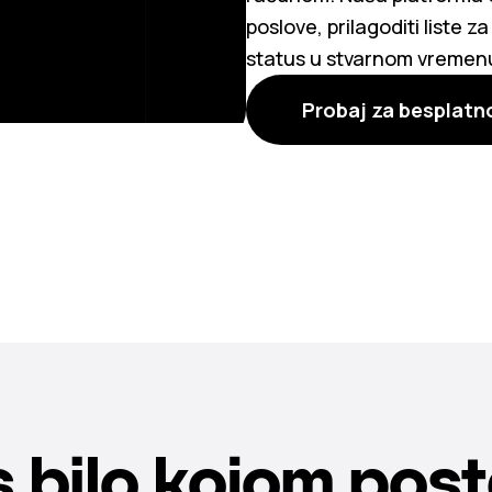
poslove, prilagoditi liste z
status u stvarnom vremen
Probaj za besplatn
s bilo kojom pos