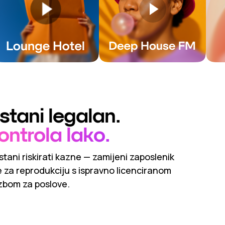
stani legalan.
ontrola lako.
stani riskirati kazne — zamijeni zaposlenik
te za reprodukciju s ispravno licenciranom
zbom za poslove.