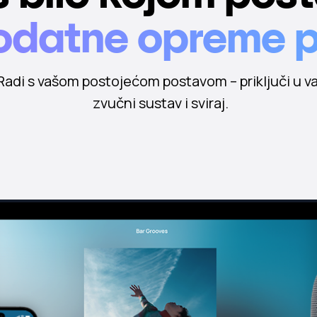
datne opreme p
Radi s vašom postojećom postavom – priključi u v
zvučni sustav i sviraj.