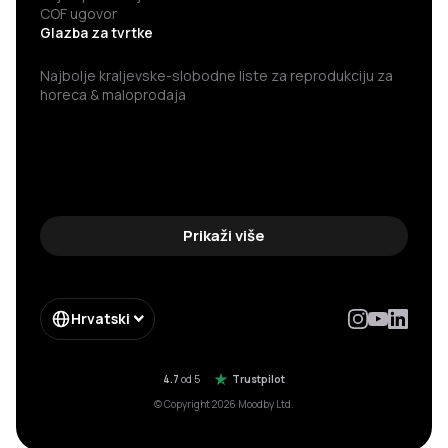
COF ugovor
Glazba za tvrtke
Najbolje kraljevske-slobodne liste za reprodukciju za
horeca & maloprodaja
Prikaži više
Hrvatski
4.7
od 5
Trustpilot
© Copyright 2026 Moodby Ltd.