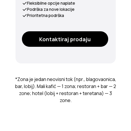
Fleksibilne opcije naplate
Podrška za nove lokacije
Prioritetna podrška
Kontaktiraj prodaju
*Zona je jedan neovisni tok (npr., blagovaonica,
bar, lobij). Mali kafić — 1 zona; restoran + bar — 2
zone; hotel (lobij + restoran + teretana) — 3
zone.