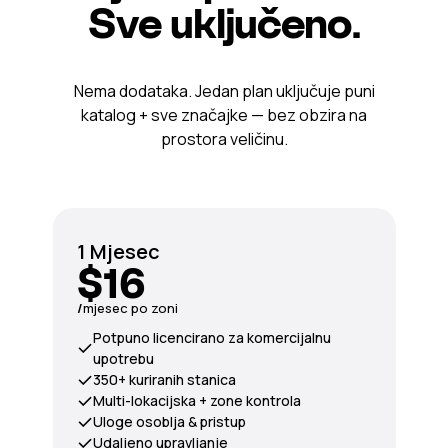
Sve uključeno.
Nema dodataka. Jedan plan uključuje puni
katalog + sve značajke — bez obzira na
prostora veličinu.
1 Mjesec
$16
/
mjesec po zoni
Potpuno licencirano za komercijalnu
upotrebu
350+ kuriranih stanica
Multi-lokacijska + zone kontrola
Uloge osoblja & pristup
Udaljeno upravljanje