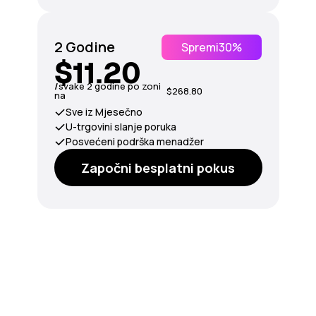
2 Godine
Spremi
30%
$11.20
/
svake 2 godine po zoni
$268.80
na
Sve iz Mjesečno
U-trgovini slanje poruka
Posvećeni podrška menadžer
Započni besplatni pokus