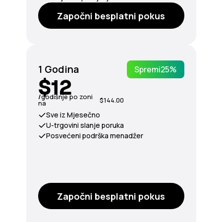
Započni besplatni pokus
1 Godina
Spremi
25%
$12
/
godišnje po zoni
$144.00
na
Sve iz Mjesečno
U-trgovini slanje poruka
Posvećeni podrška menadžer
Započni besplatni pokus