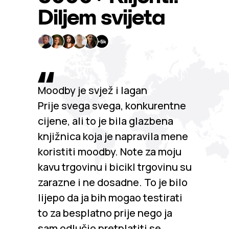
Diljem svijeta
Moodby je svjež i lagan
Prije svega svega, konkurentne
cijene, ali to je bila glazbena
knjižnica koja je napravila mene
koristiti moodby. Note za moju
kavu trgovinu i bicikl trgovinu su
zarazne i ne dosadne. To je bilo
lijepo da ja bih mogao testirati
to za besplatno prije nego ja
sam odlučio pretplatiti se.