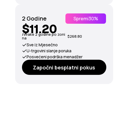
2 Godine
Spremi
30%
$11.20
/
svake 2 godine po zoni
$268.80
na
Sve iz Mjesečno
U-trgovini slanje poruka
Posvećeni podrška menadžer
Započni besplatni pokus