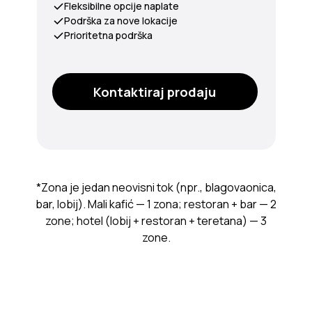
Fleksibilne opcije naplate
Podrška za nove lokacije
Prioritetna podrška
Kontaktiraj prodaju
*Zona je jedan neovisni tok (npr., blagovaonica,
bar, lobij). Mali kafić — 1 zona; restoran + bar — 2
zone; hotel (lobij + restoran + teretana) — 3
zone.