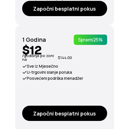
Započni besplatni pokus
1 Godina
Spremi
25%
$12
/
godišnje po zoni
$144.00
na
Sve iz Mjesečno
U-trgovini slanje poruka
Posvećeni podrška menadžer
Započni besplatni pokus