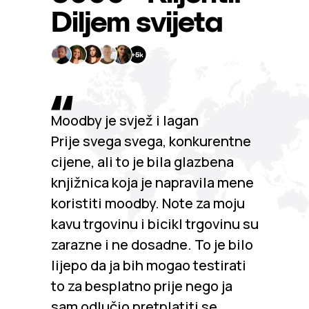
Diljem svijeta
Moodby je svjež i lagan
Prije svega svega, konkurentne
cijene, ali to je bila glazbena
knjižnica koja je napravila mene
koristiti moodby. Note za moju
kavu trgovinu i bicikl trgovinu su
zarazne i ne dosadne. To je bilo
lijepo da ja bih mogao testirati
to za besplatno prije nego ja
sam odlučio pretplatiti se.