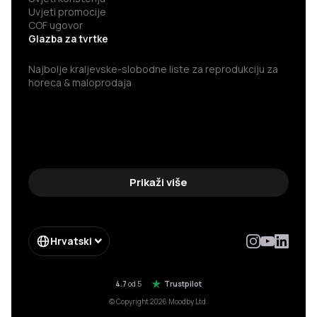
Uvjeti promocije
COF ugovor
Glazba za tvrtke
Najbolje kraljevske-slobodne liste za reprodukciju za
horeca & maloprodaja
Prikaži više
Hrvatski
4.7
od 5
Trustpilot
© Copyright 2026 Moodby Ltd.