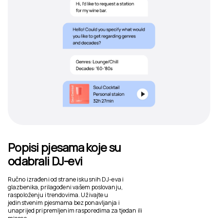
Popisi pjesama koje su
odabrali DJ-evi
Ručno izrađeni od strane iskusnih DJ-eva i
glazbenika, prilagođeni vašem poslovanju,
raspoloženju i trendovima. Uživajte u
jedinstvenim pjesmama bez ponavljanja i
unaprijed pripremljenim rasporedima za tjedan ili