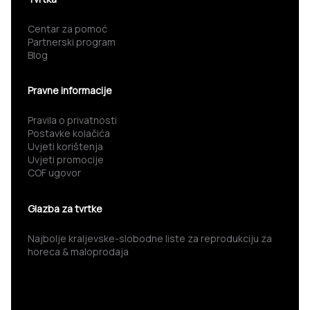
Centar za pomoć
Partnerski program
Blog
Pravne informacije
Pravila o privatnosti
Postavke kolačića
Uvjeti korištenja
Uvjeti promocije
COF ugovor
Glazba za tvrtke
Najbolje kraljevske-slobodne liste za reprodukciju za
horeca & maloprodaja