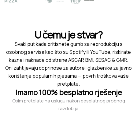
U čemu je stvar?
Svaki put kada pritisnete gumb za reprodukciju s
osobnog servisa kao što su Spotify ili YouTube, riskirate
kazne i naknade od strane ASCAP, BMI, SESAC & GMR.
Oni zahtijevaju doprinose za autore i glazbenike za javno
korištenje popularnih pjesama — povrh troškova vaše
pretplate.
Imamo 100% besplatno rješenje
Osim pretplate na uslugu nakon besplatnog probnog
razdoblja