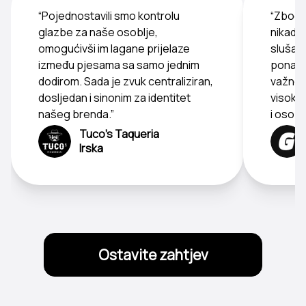
“Pojednostavili smo kontrolu
“Zbog 
glazbe za naše osoblje,
nikada
omogućivši im lagane prijelaze
slušati
između pjesama sa samo jednim
ponavlj
dodirom. Sada je zvuk centraliziran,
važno 
dosljedan i sinonim za identitet
visoke 
našeg brenda.”
i osobl
Tuco's Taqueria
Irska
Ostavite zahtjev