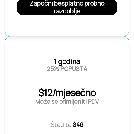
Započni besplatno probno
razdoblje
1 godina
25% POPUSTA
$12/mjesečno
Može se primijeniti PDV
Štedite
$48