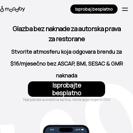
Isprobaj besplatno
za restorane
Glazba bez naknade za autorska prava
za kozmetičke centre
za kafiće
Stvorite atmosferu koja odgovara brendu za
za barove i pubove
$16/mjesečno bez ASCAP, BMI, SESAC & GMR
za hotele
naknada
za trgovine
Isprobajte
besplatno
Nije potrebna kreditna kartica. Može se primijeniti PDV