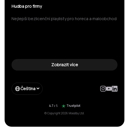
Hudba pro firmy
Nejlepší bezlicenční playlisty pro horeca a maloobchod
Zobrazit více
Čeština
4.7
z 5
Trustpilot
© Copyright 2026 Moodby Ltd.