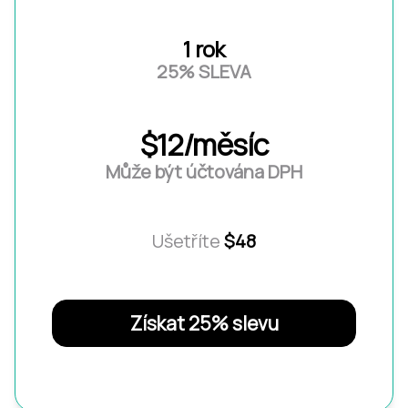
1 rok
25% SLEVA
$12/měsíc
Může být účtována DPH
Ušetříte
$48
Získat 25% slevu