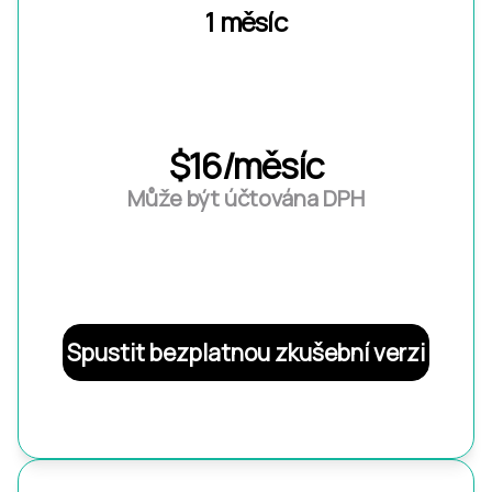
1 měsíc
$16/měsíc
Může být účtována DPH
Spustit bezplatnou zkušební verzi