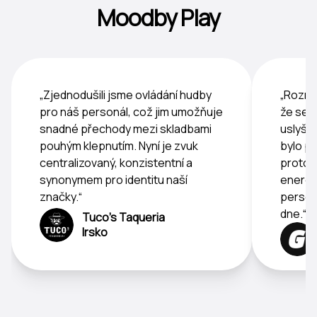
Moodby Play
„Zjednodušili jsme ovládání hudby
„Rozma
pro náš personál, což jim umožňuje
že se 
snadné přechody mezi skladbami
uslyší
pouhým klepnutím. Nyní je zvuk
bylo pr
centralizovaný, konzistentní a
protož
synonymem pro identitu naší
energii
značky.“
person
dne.“
Tuco's Taqueria
Irsko