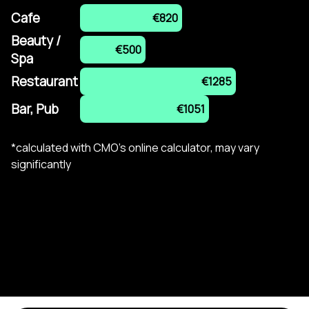
Cafe
€820
Beauty /
€500
Spa
Restaurant
€1285
Bar, Pub
€1051
*calculated with CMO's online calculator, may vary
significantly