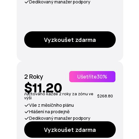
Dedikovaný manažer podpory
Vyzkoušet zdarma
2 Roky
Ušetříte
30%
$11.20
/
účtováno každé 2 roky za zónu ve
$268.80
výši
Vše z měsíčního plánu
Hlášení na prodejně
Dedikovaný manažer podpory
Vyzkoušet zdarma