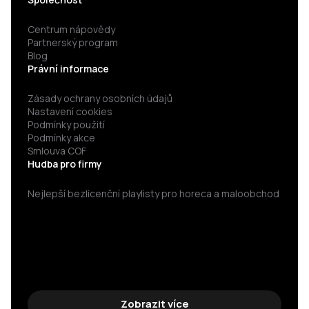
Centrum nápovědy
Partnerský program
Blog
Právní informace
Zásady ochrany osobních údajů
Nastavení cookies
Podmínky použití
Podmínky akce
Smlouva COF
Hudba pro firmy
Nejlepší bezlicenční playlisty pro horeca a maloobchod
Zobrazit více