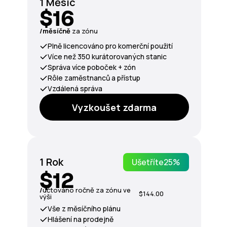
1 Měsíc
$16
/měsíčně
za zónu
Plně licencováno pro komerční použití
Více než 350 kurátorovaných stanic
Správa více poboček + zón
Rôle zaměstnanců a přístup
Vzdálená správa
Vyzkoušet zdarma
1 Rok
Ušetříte
25%
$12
/
účtováno ročně za zónu ve
$144.00
výši
Vše z měsíčního plánu
Hlášení na prodejně