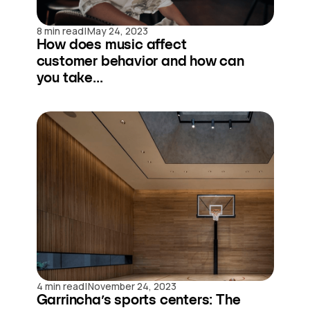
|
8 min read
May 24, 2023
How does music affect
customer behavior and how can
you take...
|
4 min read
November 24, 2023
Garrincha’s sports centers: The