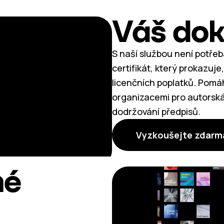
Váš dok
S naší službou není potřeb
certifikát, který prokazuj
licenčních poplatků. Pomá
organizacemi pro autorská
dodržování předpisů.
Vyzkoušejte zdarm
né