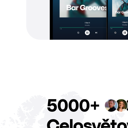
5000+
Celosvěto