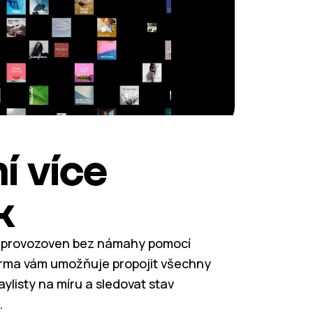
í více
k
bo provozoven bez námahy pomocí
orma vám umožňuje propojit všechny
aylisty na míru a sledovat stav
.