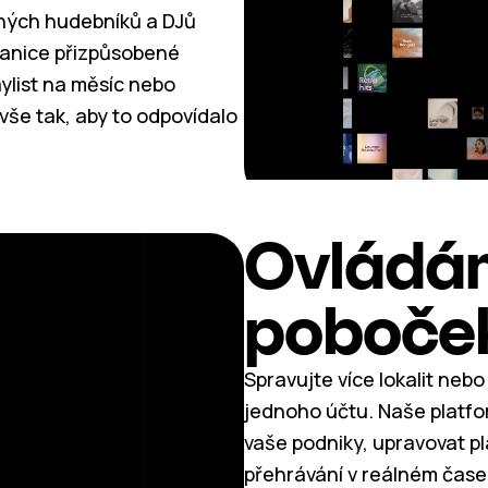
ených hudebníků a DJů
stanice přizpůsobené
ylist na měsíc nebo
vše tak, aby to odpovídalo
Ovládán
poboče
Spravujte více lokalit ne
jednoho účtu. Naše platf
vaše podniky, upravovat pl
přehrávání v reálném čase