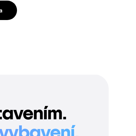
a
tavením.
 vybavení.