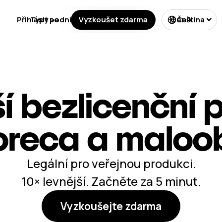
Přihlásit se
Typy podnikání
Vyzkoušet zdarma
Licencování
Ceník
Čeština
í bezlicenční p
oreca a malo
Legální pro veřejnou produkci.
10× levnější. Začněte za 5 minut.
Vyzkoušejte zdarma