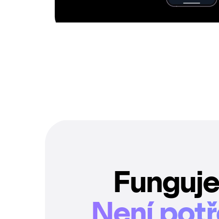
Funguje
Není potř