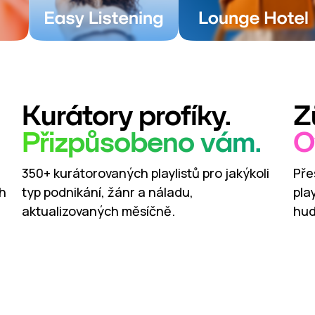
Kurátory profíky.
Z
Přizpůsobeno vám.
O
350+ kurátorovaných playlistů pro jakýkoli
Pře
ch
typ podnikání, žánr a náladu,
pla
aktualizovaných měsíčně.
hud