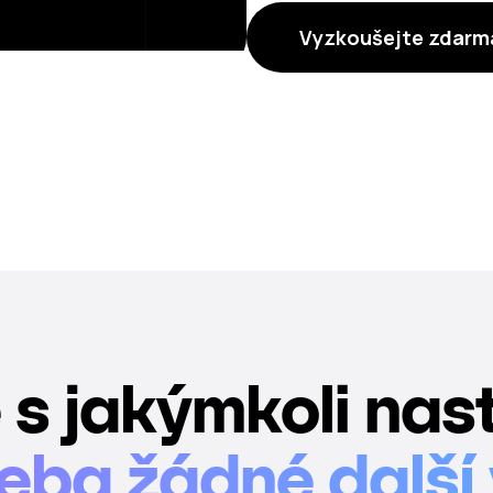
Vyzkoušejte zdarm
 s jakýmkoli nas
eba žádné další