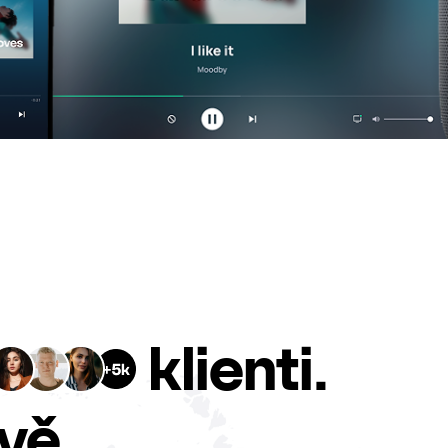
klienti.
vě