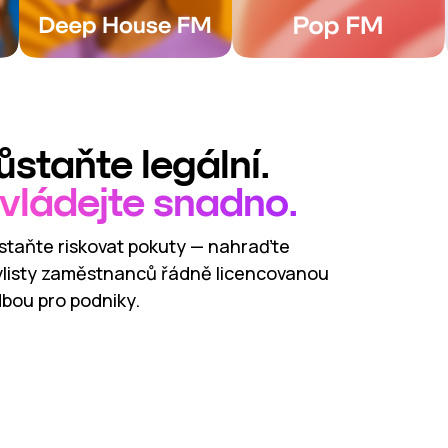
ůstaňte legální.
vládejte snadno.
staňte riskovat pokuty — nahraďte
ylisty zaměstnanců řádně licencovanou
bou pro podniky.