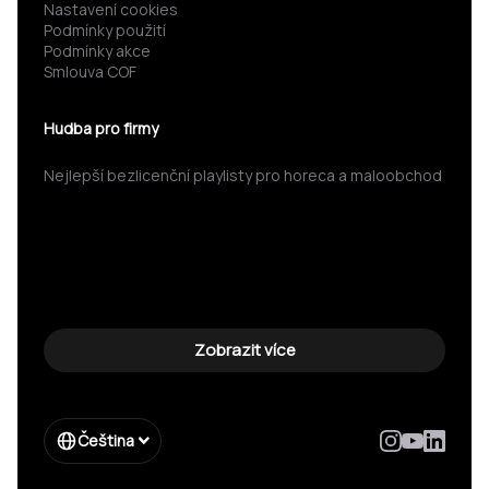
Nastavení cookies
Podmínky použití
Podmínky akce
Smlouva COF
Hudba pro firmy
Nejlepší bezlicenční playlisty pro horeca a maloobchod
Zobrazit více
Čeština