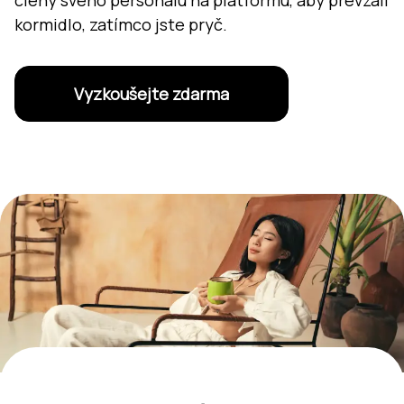
členy svého personálu na platformu, aby převzali
kormidlo, zatímco jste pryč.
Vyzkoušejte zdarma