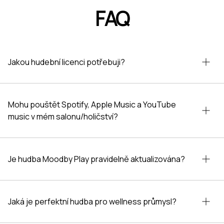
FAQ
Jste připraveni přidat dotek klidu do vašeho
salonu? Doplňte svůj pravidelný playlist o
uklidňující tóny s hudbou na pozadí pro průmysl
Jakou hudební licenci potřebuji?
krásy. Přihlaste se k odběru stanic obsahujících
jemné a uklidňující melodie perfektní pro salonní
prostředí a získejte přístup k tisícům
licencovaných skladeb.
Mohu pouštět Spotify, Apple Music a YouTube
music v mém salonu/holičství?
Je hudba Moodby Play pravidelně aktualizována?
Jaká je perfektní hudba pro wellness průmysl?