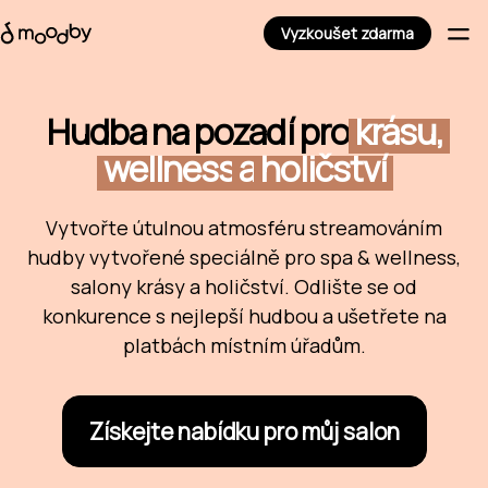
Vyzkoušet zdarma
Hudba na pozadí pro
krásu,
wellness
a
holičství
Vytvořte útulnou atmosféru streamováním
hudby vytvořené speciálně pro spa & wellness,
salony krásy a holičství. Odlište se od
konkurence s nejlepší hudbou a ušetřete na
platbách místním úřadům.
Získejte nabídku pro můj salon