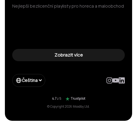
Nejlepší bezlicenční playlisty pro horeca a maloobchod
Zobrazit více
Čeština
4.7
z 5
Trustpilot
© Copyright 2026 Moodby Ltd.