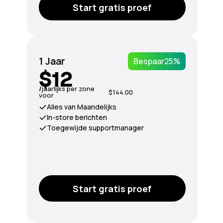
Start gratis proef
1 Jaar
Bespaar
25%
$12
/
jaarlijks per zone
$144.00
voor
Alles van Maandelijks
In-store berichten
Toegewijde supportmanager
Start gratis proef