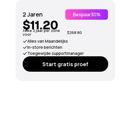
2 Jaren
Bespaar
30%
$11.20
/
elke 2 jaar per zone
$268.80
voor
Alles van Maandelijks
In-store berichten
Toegewijde supportmanager
Start gratis proef