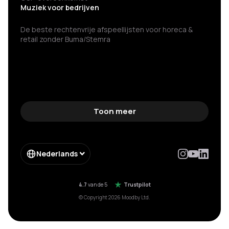
Muziek voor bedrijven
De beste rechtenvrije afspeellijsten voor horeca &
retail zonder Buma/Stemra
Toon meer
Nederlands
4.7
van de 5
Trustpilot
© Copyright 2026 Moodby Ltd.