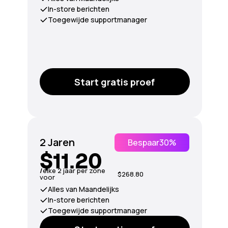
In-store berichten
Toegewijde supportmanager
Start gratis proef
2 Jaren
Bespaar
30%
$11.20
/
elke 2 jaar per zone
$268.80
voor
Alles van Maandelijks
In-store berichten
Toegewijde supportmanager