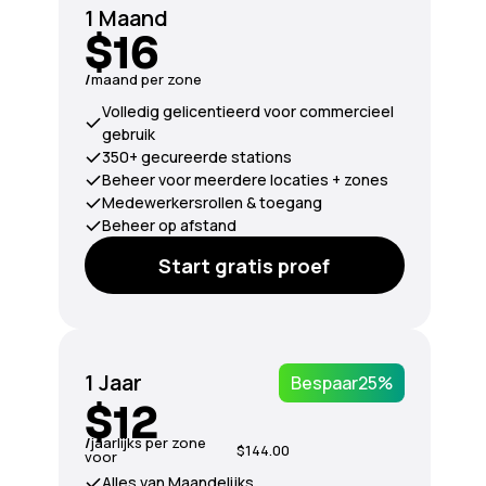
1 Maand
$16
/
maand per zone
Volledig gelicentieerd voor commercieel
gebruik
350+ gecureerde stations
Beheer voor meerdere locaties + zones
Medewerkersrollen & toegang
Beheer op afstand
Start gratis proef
1 Jaar
Bespaar
25%
$12
/
jaarlijks per zone
$144.00
voor
Alles van Maandelijks