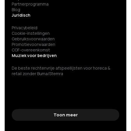
Partnerprogramma
Blog
Juridisch
Privacybeleid
Cookie-instellingen
Gebruiksvoorwaarden
Promotievoorwaarden
COF-overeenkomst
Muziek voor bedrijven
De beste rechtenvrije afspeellijsten voor horeca &
retail zonder Buma/Stemra
Toon meer