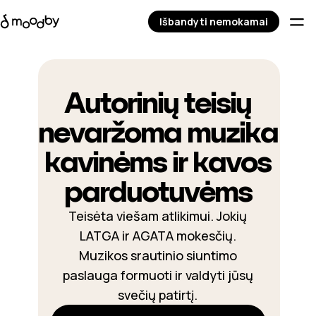
Išbandyti nemokamai
Autorinių teisių
nevaržoma muzika
kavinėms ir kavos
parduotuvėms
Teisėta viešam atlikimui. Jokių
LATGA ir AGATA mokesčių.
Muzikos srautinio siuntimo
paslauga formuoti ir valdyti jūsų
svečių patirtį.