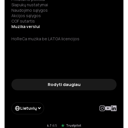
Slapukų nustatymai
Naudojimo sąlygos
Akcijos sąlygos
COF sutartis
Muzika verslui
HoReCa muzika be LATGA licencijos
Rodyti daugiau
Lietuvių
4.7
iš 5
Trustpilot