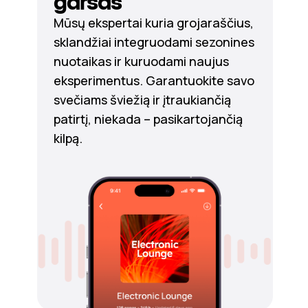
garsas
Mūsų ekspertai kuria grojaraščius,
sklandžiai integruodami sezonines
nuotaikas ir kuruodami naujus
eksperimentus. Garantuokite savo
svečiams šviežią ir įtraukiančią
patirtį, niekada – pasikartojančią
kilpą.