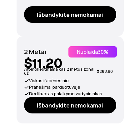
Išbandykite nemokamai
2 Metai
Nuolaida
30%
$11.20
/
apmokestinama kas 2 metus zonai
$268.80
už
Viskas iš mėnesinio
Pranešimai parduotuvėje
Dedikuotas palaikymo vadybininkas
Išbandykite nemokamai