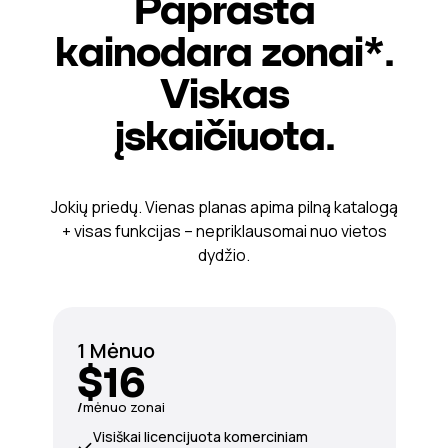
Paprasta
kainodara zonai*.
Viskas
įskaičiuota.
Jokių priedų. Vienas planas apima pilną katalogą
+ visas funkcijas – nepriklausomai nuo vietos
dydžio.
1 Mėnuo
$16
/
mėnuo zonai
Visiškai licencijuota komerciniam