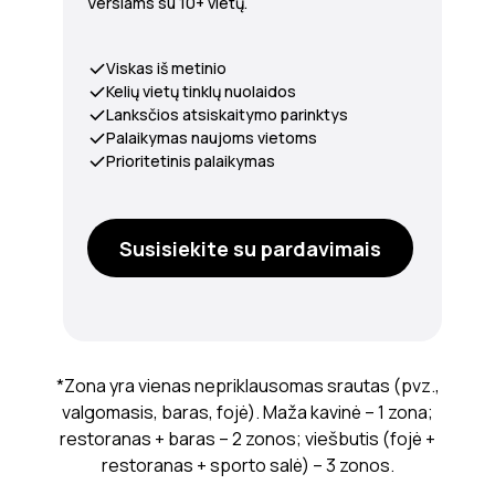
Verslams su 10+ vietų.
Viskas iš metinio
Kelių vietų tinklų nuolaidos
Lanksčios atsiskaitymo parinktys
Palaikymas naujoms vietoms
Prioritetinis palaikymas
Susisiekite su pardavimais
*Zona yra vienas nepriklausomas srautas (pvz.,
valgomasis, baras, fojė). Maža kavinė – 1 zona;
restoranas + baras – 2 zonos; viešbutis (fojė +
restoranas + sporto salė) – 3 zonos.