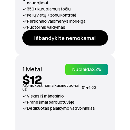
naudojimui
350+ kuruojamų stočių
Kelių vietų + zonų kontrolė
Personalo vaidmenys ir prieiga
Nuotolinis valdymas
Išbandykite nemokamai
1 Metai
Nuolaida
25%
$12
/
apmokestinama kasmet zonai
$144.00
už
Viskas iš mėnesinio
Pranešimai parduotuvėje
Dedikuotas palaikymo vadybininkas