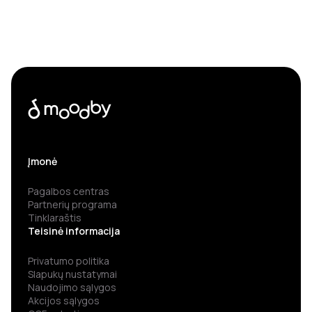
Įmonė
Pagalbos centras
Partnerių programa
Tinklaraštis
Teisinė informacija
Privatumo politika
Slapukų nustatymai
Naudojimo sąlygos
Akcijos sąlygos