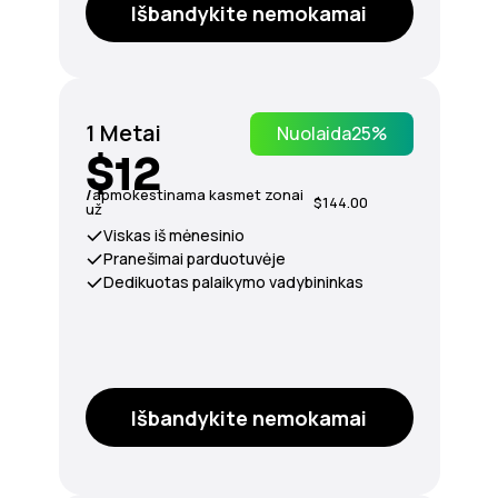
Išbandykite nemokamai
1 Metai
Nuolaida
25%
$12
/
apmokestinama kasmet zonai
$144.00
už
Viskas iš mėnesinio
Pranešimai parduotuvėje
Dedikuotas palaikymo vadybininkas
Išbandykite nemokamai