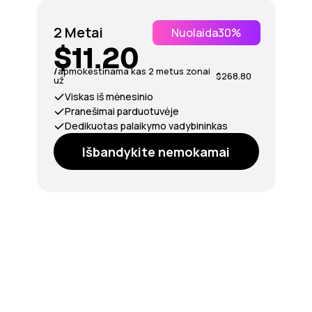
2 Metai
Nuolaida
30%
$11.20
/
apmokestinama kas 2 metus zonai
$268.80
už
Viskas iš mėnesinio
Pranešimai parduotuvėje
Dedikuotas palaikymo vadybininkas
Išbandykite nemokamai