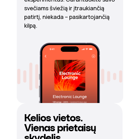
svečiams šviežią ir įtraukiančią
patirtį, niekada – pasikartojančią
kilpą.
Kelios vietos.
Vienas prietaisų
skydelis.