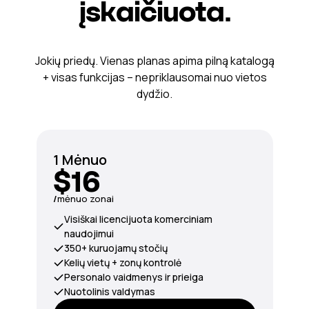
įskaičiuota.
Jokių priedų. Vienas planas apima pilną katalogą
+ visas funkcijas – nepriklausomai nuo vietos
dydžio.
1 Mėnuo
$16
/
mėnuo zonai
Visiškai licencijuota komerciniam
naudojimui
350+ kuruojamų stočių
Kelių vietų + zonų kontrolė
Personalo vaidmenys ir prieiga
Nuotolinis valdymas