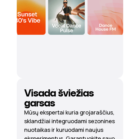
Visada šviežias
garsas
Mūsų ekspertai kuria grojaraščius,
sklandžiai integruodami sezonines
nuotaikas ir kuruodami naujus
eksperimentus. Garantuokite savo