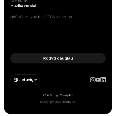
COF sutartis
Muzika verslui
HoReCa muzika be LATGA licencijos
Rodyti daugiau
Lietuvių
4.7
iš 5
Trustpilot
© Copyright 2026 Moodby Ltd.