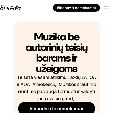
Išbandyti nemokamai
Muzika be
autorinių teisių
barams ir
užeigoms
Teisėta viešam atlikimui. Jokių LATGA
ir AGATA mokesčių. Muzikos srautinio
siuntimo paslauga formuoti ir valdyti
jūsų svečių patirtį.
Išbandykite nemokamai