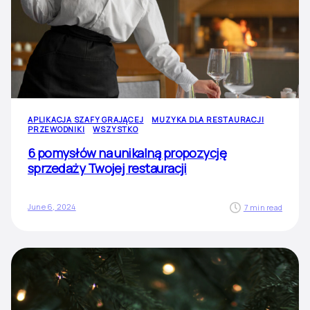
APLIKACJA SZAFY GRAJĄCEJ
MUZYKA DLA RESTAURACJI
PRZEWODNIKI
WSZYSTKO
6 pomysłów na unikalną propozycję
sprzedaży Twojej restauracji
June 6, 2024
7 min read