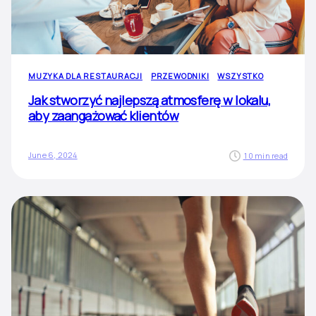
MUZYKA DLA RESTAURACJI
PRZEWODNIKI
WSZYSTKO
Jak stworzyć najlepszą atmosferę w lokalu,
aby zaangażować klientów
June 6, 2024
10 min read