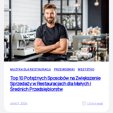
MUZYKA DLA RESTAURACJI
PRZEWODNIKI
WSZYSTKO
Top 10 Potężnych Sposobów na Zwiększenie
Sprzedaży w Restauracjach dla Małych i
Średnich Przedsiębiorstw
June 3, 2024
13 min read