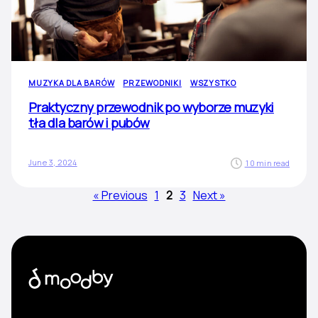
MUZYKA DLA BARÓW
PRZEWODNIKI
WSZYSTKO
Praktyczny przewodnik po wyborze muzyki
tła dla barów i pubów
June 3, 2024
10 min read
« Previous
1
2
3
Next »