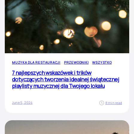
MUZYKA DLA RESTAURACJI
PRZEWODNIKI
WSZYSTKO
7 najlepszych wskazówek i trików
dotyczących tworzenia idealnej świątecznej
playlisty muzycznej dla Twojego lokalu
June 5, 2024
8 min read