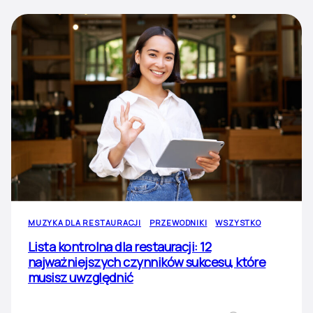
MUZYKA DLA RESTAURACJI
PRZEWODNIKI
WSZYSTKO
Lista kontrolna dla restauracji: 12
najważniejszych czynników sukcesu, które
musisz uwzględnić