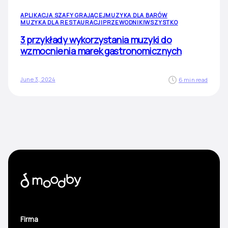
APLIKACJA SZAFY GRAJĄCEJ
MUZYKA DLA BARÓW
MUZYKA DLA RESTAURACJI
PRZEWODNIKI
WSZYSTKO
3 przykłady wykorzystania muzyki do
wzmocnienia marek gastronomicznych
June 3, 2024
6 min read
Firma