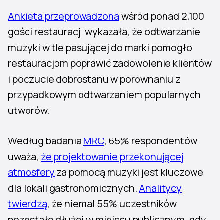
Ankieta przeprowadzona
wśród ponad 2,100
gości restauracji wykazała, że odtwarzanie
muzyki w tle pasującej do marki pomogło
restauracjom poprawić zadowolenie klientów
i poczucie dobrostanu w porównaniu z
przypadkowym odtwarzaniem popularnych
utworów.
Według badania
MRC
, 65% respondentów
uważa,
że projektowanie przekonującej
atmosfery
za pomocą muzyki jest kluczowe
dla lokali gastronomicznych.
Analitycy
twierdzą
, że niemal 55% uczestników
pozostało dłużej w miejscu publicznym, gdy