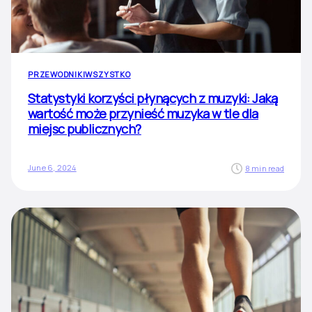
PRZEWODNIKI
WSZYSTKO
Statystyki korzyści płynących z muzyki: Jaką
wartość może przynieść muzyka w tle dla
miejsc publicznych?
June 6, 2024
8 min read