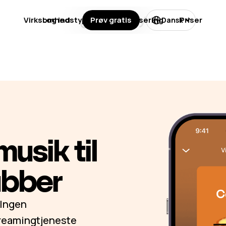
Virksomhedstyper
Log ind
Prøv gratis
Licensering
Priser
Dansk
musik til
ubber
 Ingen
treamingtjeneste