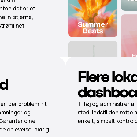
ten det er et
elin-stjerne,
strømlinet
Flere loka
yd
dashboa
er, der problemfrit
Tilføj og administrer al
emninger og
sted. Indstil den rette 
 Garanter dine
enkelt, simpelt kontrol
e oplevelse, aldrig