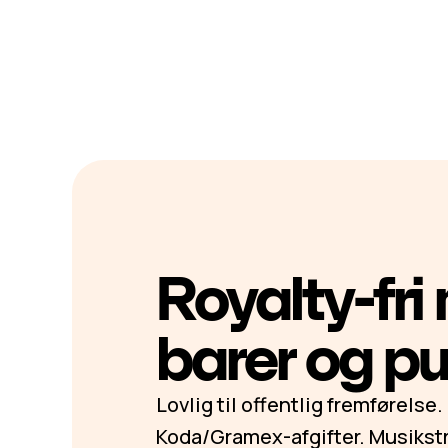
Royalty-fri 
barer og p
Lovlig til offentlig fremførelse.
Koda/Gramex-afgifter. Musiks