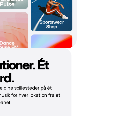
tioner. Ét
rd.
le dine spillesteder på ét
musik for hver lokation fra et
panel.