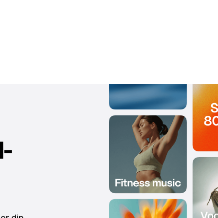
-
ler din