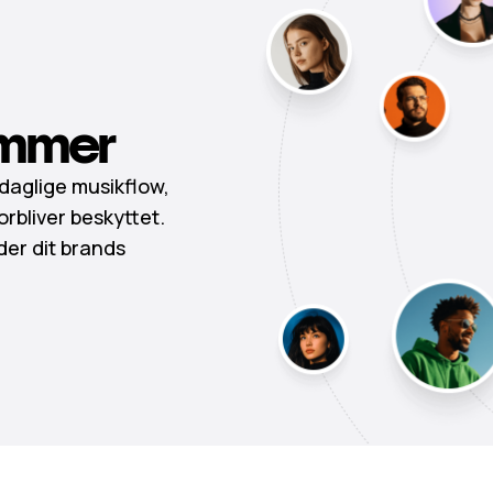
mmer
 daglige musikflow,
orbliver beskyttet.
der dit brands