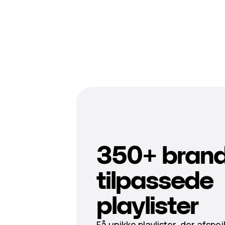
350+ brand
tilpassede
playlister
Få unikke playlister, der afspej