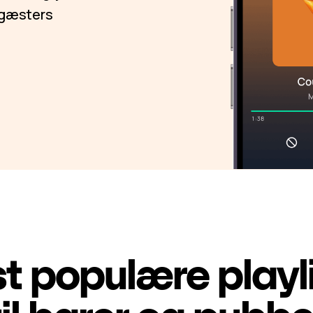
e gæsters
t populære playli