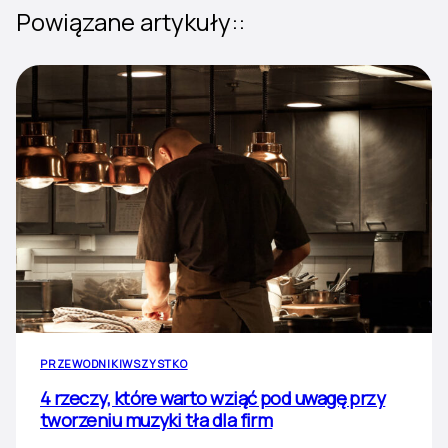
Powiązane artykuły::
PRZEWODNIKI
WSZYSTKO
4 rzeczy, które warto wziąć pod uwagę przy
tworzeniu muzyki tła dla firm