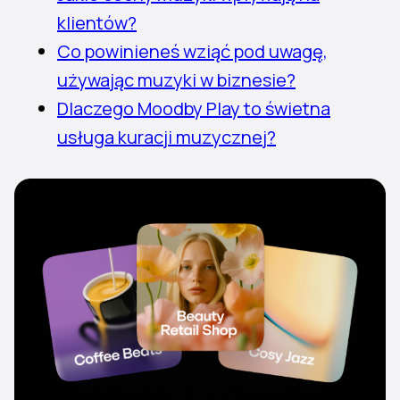
klientów?
Co powinieneś wziąć pod uwagę,
używając muzyki w biznesie?
Dlaczego Moodby Play to świetna
usługa kuracji muzycznej?