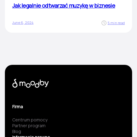
Jak legalnie odtwarzać muzykę w biznesie
June 6, 2024
5 min read
Firma
Centrum pomocy
Partner program
Blog