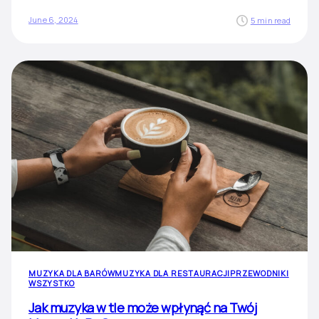
June 6, 2024
5 min read
MUZYKA DLA BARÓW
MUZYKA DLA RESTAURACJI
PRZEWODNIKI
WSZYSTKO
Jak muzyka w tle może wpłynąć na Twój