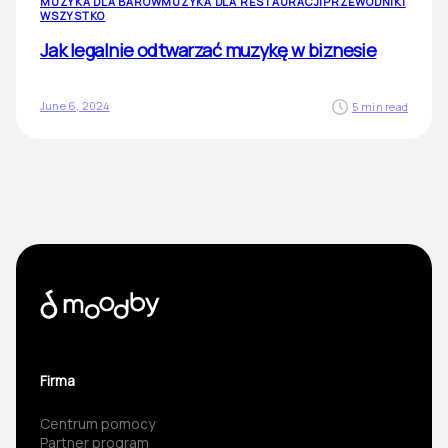
MUZYKA DLA BARÓW
MUZYKA DLA RESTAURACJI
PRZEWODNIKI
WSZYSTKO
Jak legalnie odtwarzać muzykę w biznesie
June 6, 2024
5 min read
Firma
Centrum pomocy
Partner program