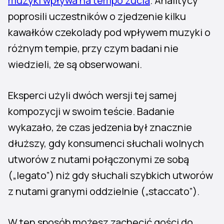
muzyki wpływa na tempo żucia
. Analitycy
poprosili uczestników o zjedzenie kilku
kawałków czekolady pod wpływem muzyki o
różnym tempie, przy czym badani nie
wiedzieli, że są obserwowani.
Eksperci użyli dwóch wersji tej samej
kompozycji w swoim teście. Badanie
wykazało, że czas jedzenia był znacznie
dłuższy, gdy konsumenci słuchali wolnych
utworów z nutami połączonymi ze sobą
(„legato”) niż gdy słuchali szybkich utworów
z nutami granymi oddzielnie („staccato”).
W ten sposób możesz zachęcić gości do