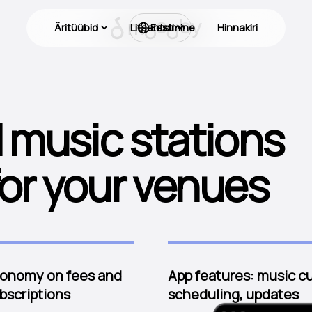
Äritüübid
Litsentsimine
Hinnakiri
Eesti
 music stations
or your venues
onomy on fees and
App features: music cu
bscriptions
scheduling, updates