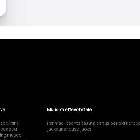
ave
Muusika ettevõtetele
spoliitika
Parimad litsentsitasuta esitusloendid horec
e seaded
jaekaubanduse jaoks
tingimused