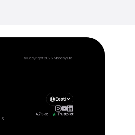
© Copyright 2026 Moodby Ltd.
Eesti
4.7
5-st
Trustpilot
a &