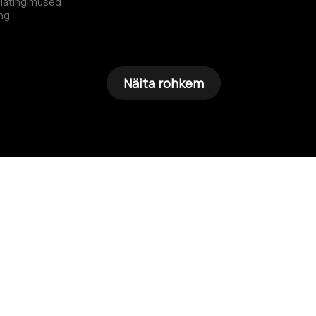
iatingimused
ng
Näita rohkem