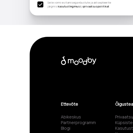
Selle vormi esitamisega nõustute ja aktsepteerite
järgmisi
kasutustingimusi
ja
privaatsuspoliitikat
Ettevõte
Õiguste
Abikeskus
Privaatsu
Partnerprogramm
Küpsist
Blogi
Kasutus