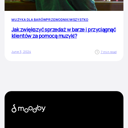
MUZYKA DLA BARÓW
PRZEWODNIKI
WSZYSTKO
Jak zwiększyć sprzedaż w barze i przyciągnąć
klientów za pomocą muzyki?
June 3, 2024
7 min read