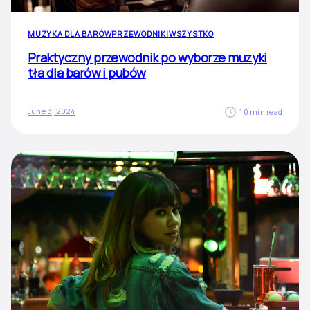
MUZYKA DLA BARÓW
PRZEWODNIKI
WSZYSTKO
Praktyczny przewodnik po wyborze muzyki
tła dla barów i pubów
June 3, 2024
10 min read