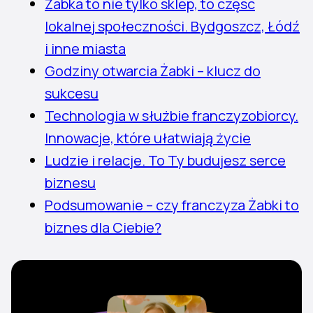
Żabka to nie tylko sklep, to część
lokalnej społeczności. Bydgoszcz, Łódź
i inne miasta
Godziny otwarcia Żabki – klucz do
sukcesu
Technologia w służbie franczyzobiorcy.
Innowacje, które ułatwiają życie
Ludzie i relacje. To Ty budujesz serce
biznesu
Podsumowanie – czy franczyza Żabki to
biznes dla Ciebie?