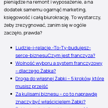
pieniądze na remont i wyposażenie, a na
dodatek samemu ogarnąć marketing,
księgowość i całą biurokrację. To wystarczy,
żeby zrezygnować, zanim się w ogóle
zaczęło, prawda?
Ludzie-i-relacje.-To-Ty-budujesz-
serce-biznesu
Czym jest franczyza?
Wolność wyboru a system franczyzowy
– dlaczego Żabka?
Droga do własnej Żabki – 5 kroków, które
musisz przejść
Za kulisami biznesu – co to naprawdę
znaczy być właścicielem Żabki?